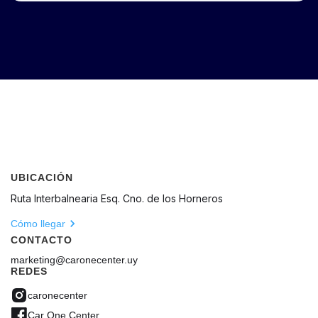
UBICACIÓN
Ruta Interbalnearia Esq. Cno. de los Horneros
Cómo llegar
CONTACTO
marketing@caronecenter.uy
REDES
caronecenter
Car One Center